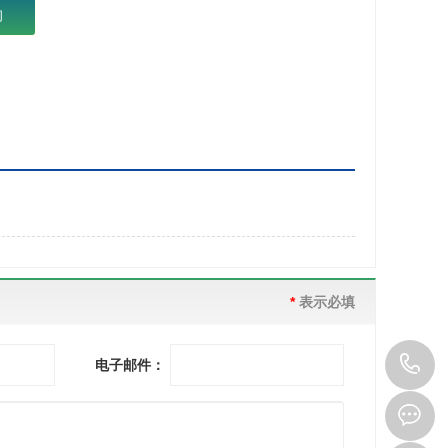
询
*
表示必填
0
电子邮件：
8