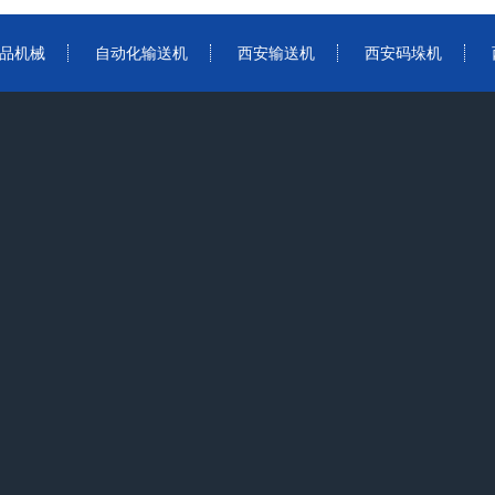
品机械
自动化输送机
西安输送机
西安码垛机
客户案例
在线留言
联系我们
新闻动态
客户案例
联系我们
客服QQ：381
电话：137207