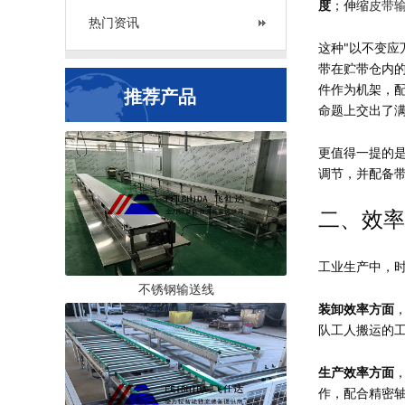
度
；伸缩
皮带
热门资讯
这种"以不变应
带在贮带仓内
件作为机架，配
推荐产品
命题上交出了
更值得一提的是
调节，并配备
二、效率
工业生产中，时
不锈钢输送线
装卸效率方面
队工人搬运的
生产效率方面
作，配合精密