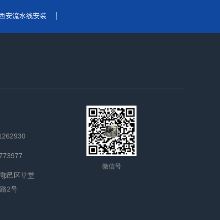
西安流水线安装
262930
73977
微信号
鄠邑区草堂
结路2号