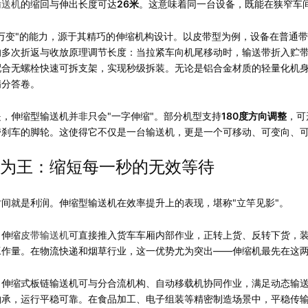
输送机
的缩回与伸出长度可达
26米
。这意味着同一台设备，既能在狭窄车
万变"的能力，源于其精巧的伸缩机构设计。以皮带型为例，设备在普通
的多次折返与收放原理调节长度：当拉紧车向机尾移动时，输送带折入贮
合无螺栓快速可拆支架，实现秒级拆装。无论是铝合金材质的轻量化机身，
满分答卷。
，伸缩型输送机并非只会"一字伸缩"。部分机型支持
180度方向调整
，可
带刹车的脚轮。这使得它不仅是一台输送机，更是一个可移动、可变向、
为王：缩短每一秒的无效等待
间就是利润。伸缩型输送机在效率提升上的表现，堪称"立竿见影"。
，伸缩
皮带输送机
可直接推入货车车厢内部作业，正转上货、反转下货，
工作量。在物流快递和烟草行业，这一优势尤为突出——伸缩机最先在这
，伸缩式板链输送机可与分合流机构、自动移载机协同作业，满足动态输
轴承，运行平稳可靠。在食品加工、电子组装等精密制造场景中，平稳传