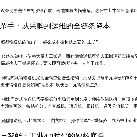
，设备使用完毕后可收缩存放，占地面积大幅缩减。这在寸土寸金的仓储
杀手：从采购到运维的全链条降本
缩型输送机的"面子"，那么成本控制就是它的"里子"。
。
传统装卸作业依赖大量人工搬运，而伸缩输送机可将人工搬运距离缩短至
大幅减少人工搬运环节，两人即可替代过去十人的工作量。
。
伸缩式滚筒输送机采用全钢或铝合金结构，无动力型每单元承载约100
更使得部件更换如同"搭积木"般便捷，无需停机过久。
。
相比固定式输送机需要根据每个场景定制长度，伸缩型输送机一台顶多
动力滚筒可选；按结构分，有直线机、顶升机、回转机、道叉分流机等，
缩型输送机正以"成本低、维护方便、操作简单"三重优势，成为中小企
与智能：工业4.0时代的硬核底色