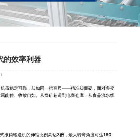
代的效率利器
71
送机虽稳定可靠，却如同一把直尺——精准却僵硬，面对多变
能屈能伸、收放自如。从煤矿巷道到电商仓库，从食品流水线
。
缩式滚筒输送机的伸缩比例高达
3倍
，最大转弯角度可达
180