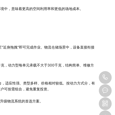
环境中，意味着更高的空间利用率和更低的场地成本。
"近身拖拽"即可完成作业。物流仓储场景中，设备直接衔接
千克，动力型每单元承载不大于300千克，结构简单、维修方
0
台，适应性强、类型多样、价格相对较低。按动力方式分，有
8
用户可按需组合，避免重复投资。
业升级物流系统的首选方案。