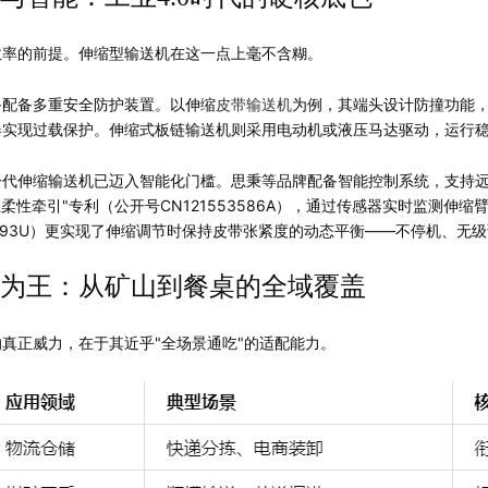
效率的前提。伸缩型输送机在这一点上毫不含糊。
备配备多重安全防护装置。以伸缩
皮带输送机
为例，其端头设计防撞功能
器实现过载保护。伸缩式板链输送机则采用电动机或液压马达驱动，运行
代伸缩输送机已迈入智能化门槛。思秉等品牌配备智能控制系统，支持远
丝柔性牵引"专利（公开号CN121553586A），通过传感器实时监测
46893U）更实现了伸缩调节时保持皮带张紧度的动态平衡——不停机、
为王：从矿山到餐桌的全域覆盖
真正威力，在于其近乎"全场景通吃"的适配能力。