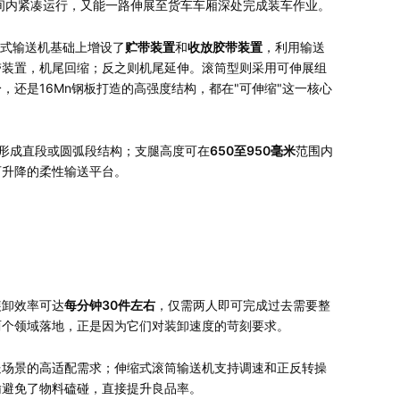
间内紧凑运行，又能一路伸展至货车车厢深处完成装车作业。
带式输送机基础上增设了
贮带装置
和
收放胶带装置
，利用输送
带装置，机尾回缩；反之则机尾延伸。滚筒型则采用可伸展组
还是16Mn钢板打造的高强度结构，都在"可伸缩"这一核心
形成直段或圆弧段结构；支腿高度可在
650至950毫米
范围内
可升降的柔性输送平台。
装卸效率可达
每分钟30件左右
，仅需两人即可完成过去需要整
两个领域落地，正是因为它们对装卸速度的苛刻要求。
送场景的高适配需求；伸缩式滚筒输送机支持调速和正反转操
输避免了物料磕碰，直接提升良品率。